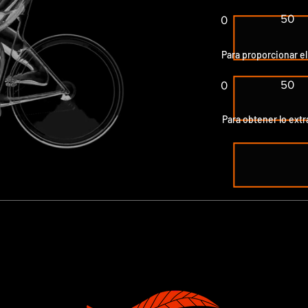
50
0
Para proporcionar e
50
0
Para obtener lo extra