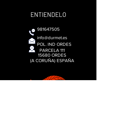
ENTIENDELO
981647505
info@durmet.es
POL. IND ORDES
PARCELA 111
15680 ORDES
(A CORUÑA) ESPAÑA
DISTRIBUIDORES
© 2021 DURMET ©